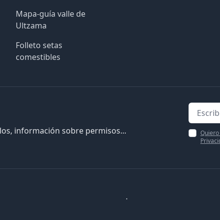
Mapa-guía valle de
Ultzama
Folleto setas
comestibles
ulos, información sobre permisos...
Quiero 
Privac
.