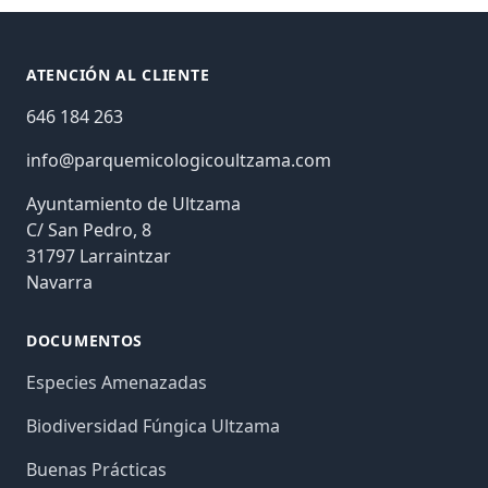
Footer
ATENCIÓN AL CLIENTE
646 184 263
info@parquemicologicoultzama.com
Ayuntamiento de Ultzama
C/ San Pedro, 8
31797 Larraintzar
Navarra
DOCUMENTOS
Especies Amenazadas
Biodiversidad Fúngica Ultzama
Buenas Prácticas